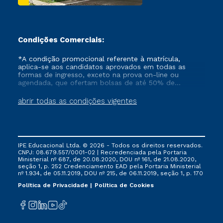
Condições Comerciais:
*A condição promocional referente à matrícula,
aplica-se aos candidatos aprovados em todas as
formas de ingresso, exceto na prova on-line ou
agendada, que ofertam bolsas de até 50% de
desconto, ambos ingressantes no semestre vigente,
que ainda não tenham efetivado e/ou não tenham
abrir todas as condições vigentes
cancelado ou trancado sua matrícula em uma das
Instituições da Cruzeiro do Sul Educacional, no
período de um ano. Tais condições não se aplicam
aos cursos de Medicina, e também para matriculados
via FIES, Prouni e outros programas governamentais, e
IPE Educacional Ltda. © 2026 - Todos os direitos reservados.
não se acumula com nenhuma outra campanha
CNPJ: 08.679.557/0001-02 | Recredenciada pela Portaria
ofertada pela Instituição.
Ministerial nº 687, de 20.08.2020, DOU nº 161, de 21.08.2020,
seção 1, p. 252 Credenciamento EAD pela Portaria Ministerial
nº 1.934, de 05.11.2019, DOU nº 215, de 06.11.2019, seção 1, p. 170
Política de Privacidade
Política de Cookies