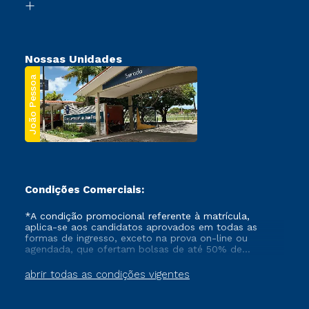
Segunda Graduação
Nossas Unidades
João Pessoa
Condições Comerciais:
*A condição promocional referente à matrícula,
aplica-se aos candidatos aprovados em todas as
formas de ingresso, exceto na prova on-line ou
agendada, que ofertam bolsas de até 50% de
desconto, ambos ingressantes no semestre vigente,
que ainda não tenham efetivado e/ou não tenham
abrir todas as condições vigentes
cancelado ou trancado sua matrícula em uma das
Instituições da Cruzeiro do Sul Educacional, no
período de um ano. Tais condições não se aplicam