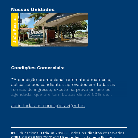
Nossas Unidades
João Pessoa
Condições Comerciais:
*A condição promocional referente à matrícula,
aplica-se aos candidatos aprovados em todas as
formas de ingresso, exceto na prova on-line ou
agendada, que ofertam bolsas de até 50% de
desconto, ambos ingressantes no semestre vigente,
que ainda não tenham efetivado e/ou não tenham
abrir todas as condições vigentes
cancelado ou trancado sua matrícula em uma das
Instituições da Cruzeiro do Sul Educacional, no
período de um ano. Tais condições não se aplicam
aos cursos de Medicina, e também para matriculados
via FIES, Prouni e outros programas governamentais, e
IPE Educacional Ltda. © 2026 - Todos os direitos reservados.
não se acumula com nenhuma outra campanha
CNPJ: 08.679.557/0001-02 | Recredenciada pela Portaria