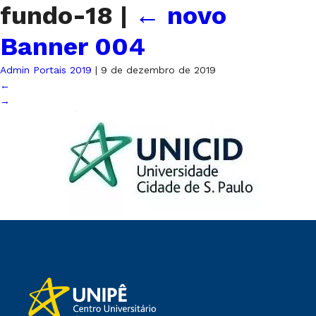
fundo-18
|
←
novo
Banner 004
Admin Portais 2019
|
9 de dezembro de 2019
←
→