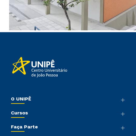
O UNIPÊ
Nossa História
Cursos
Sala de Imprensa
Graduação
Trabalhe Conosco
Faça Parte
Pós-graduação
Sou Colaborador
Vestibular Mérito