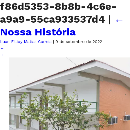
f86d5353-8b8b-4c6e-
a9a9-55ca933537d4
|
←
Nossa História
Luan Fillipy Matias Correia
|
9 de setembro de 2022
←
→