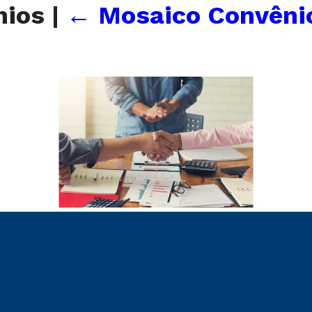
nios
|
←
Mosaico Convênio