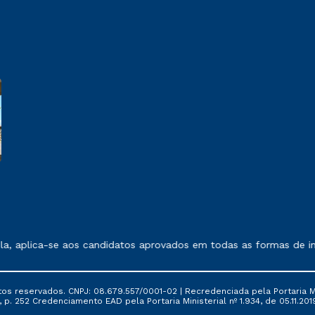
 exposto no contrato de prestação de serviços.
, aplica-se aos candidatos aprovados em todas as formas de ing
tos reservados. CNPJ: 08.679.557/0001-02 | Recredenciada pela Portaria Mi
, p. 252 Credenciamento EAD pela Portaria Ministerial nº 1.934, de 05.11.201