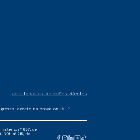
abrir todas as condições vigentes
resso, exceto na prova on-line ou agendada, que ofertam bolsas
**Semipresencial é um formato do E
nisterial nº 687, de
9, DOU nº 215, de