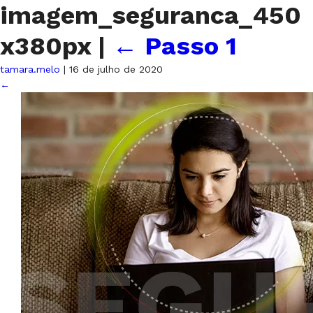
imagem_seguranca_450
x380px
|
←
Passo 1
tamara.melo
|
16 de julho de 2020
←