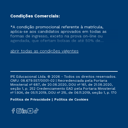
Condições Comerciais:
*A condição promocional referente à matrícula,
aplica-se aos candidatos aprovados em todas as
formas de ingresso, exceto na prova on-line ou
agendada, que ofertam bolsas de até 50% de
desconto, ambos ingressantes no semestre vigente,
que ainda não tenham efetivado e/ou não tenham
abrir todas as condições vigentes
cancelado ou trancado sua matrícula em uma das
Instituições da Cruzeiro do Sul Educacional, no
período de um ano. Tais condições não se aplicam
aos cursos de Medicina, e também para matriculados
via FIES, Prouni e outros programas governamentais, e
IPE Educacional Ltda. © 2026 - Todos os direitos reservados.
não se acumula com nenhuma outra campanha
CNPJ: 08.679.557/0001-02 | Recredenciada pela Portaria
ofertada pela Instituição.
Ministerial nº 687, de 20.08.2020, DOU nº 161, de 21.08.2020,
seção 1, p. 252 Credenciamento EAD pela Portaria Ministerial
nº 1.934, de 05.11.2019, DOU nº 215, de 06.11.2019, seção 1, p. 170
Política de Privacidade
Política de Cookies