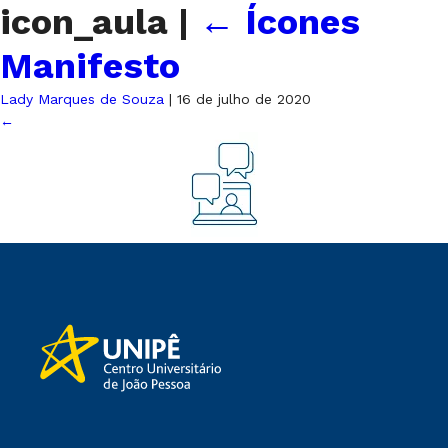
icon_aula
|
←
Ícones
Manifesto
Lady Marques de Souza
|
16 de julho de 2020
←