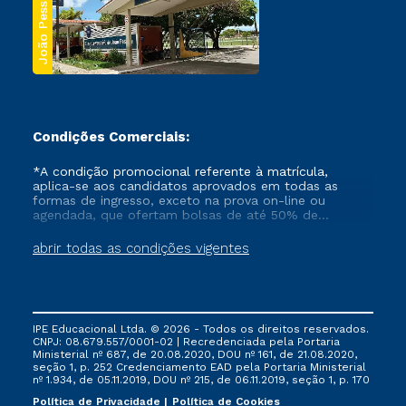
João Pessoa
Condições Comerciais:
*A condição promocional referente à matrícula,
aplica-se aos candidatos aprovados em todas as
formas de ingresso, exceto na prova on-line ou
agendada, que ofertam bolsas de até 50% de
desconto, ambos ingressantes no semestre vigente,
que ainda não tenham efetivado e/ou não tenham
abrir todas as condições vigentes
cancelado ou trancado sua matrícula em uma das
Instituições da Cruzeiro do Sul Educacional, no
período de um ano. Tais condições não se aplicam
aos cursos de Medicina, e também para matriculados
via FIES, Prouni e outros programas governamentais, e
IPE Educacional Ltda. © 2026 - Todos os direitos reservados.
não se acumula com nenhuma outra campanha
CNPJ: 08.679.557/0001-02 | Recredenciada pela Portaria
ofertada pela Instituição.
Ministerial nº 687, de 20.08.2020, DOU nº 161, de 21.08.2020,
seção 1, p. 252 Credenciamento EAD pela Portaria Ministerial
nº 1.934, de 05.11.2019, DOU nº 215, de 06.11.2019, seção 1, p. 170
Política de Privacidade
Política de Cookies