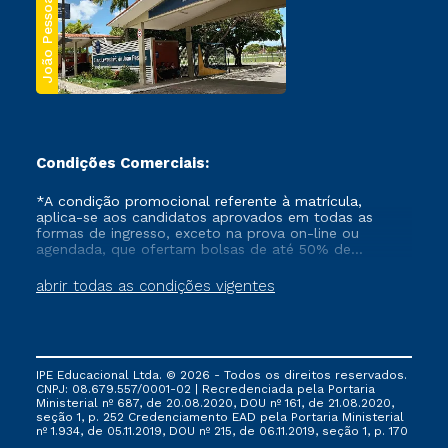
João Pessoa
Condições Comerciais:
*A condição promocional referente à matrícula,
aplica-se aos candidatos aprovados em todas as
formas de ingresso, exceto na prova on-line ou
agendada, que ofertam bolsas de até 50% de
desconto, ambos ingressantes no semestre vigente,
que ainda não tenham efetivado e/ou não tenham
abrir todas as condições vigentes
cancelado ou trancado sua matrícula em uma das
Instituições da Cruzeiro do Sul Educacional, no
período de um ano. Tais condições não se aplicam
aos cursos de Medicina, e também para matriculados
via FIES, Prouni e outros programas governamentais, e
IPE Educacional Ltda. © 2026 - Todos os direitos reservados.
não se acumula com nenhuma outra campanha
CNPJ: 08.679.557/0001-02 | Recredenciada pela Portaria
ofertada pela Instituição.
Ministerial nº 687, de 20.08.2020, DOU nº 161, de 21.08.2020,
seção 1, p. 252 Credenciamento EAD pela Portaria Ministerial
nº 1.934, de 05.11.2019, DOU nº 215, de 06.11.2019, seção 1, p. 170