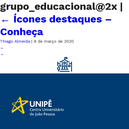
grupo_educacional@2x
|
←
Ícones destaques –
Conheça
Thiago Almeida
|
9 de março de 2020
←
→