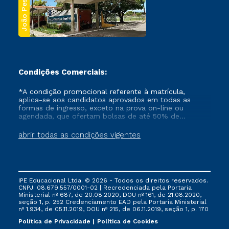
João Pessoa
Condições Comerciais:
*A condição promocional referente à matrícula,
aplica-se aos candidatos aprovados em todas as
formas de ingresso, exceto na prova on-line ou
agendada, que ofertam bolsas de até 50% de
desconto, ambos ingressantes no semestre vigente,
que ainda não tenham efetivado e/ou não tenham
abrir todas as condições vigentes
cancelado ou trancado sua matrícula em uma das
Instituições da Cruzeiro do Sul Educacional, no
período de um ano. Tais condições não se aplicam
aos cursos de Medicina, e também para matriculados
via FIES, Prouni e outros programas governamentais, e
IPE Educacional Ltda. © 2026 - Todos os direitos reservados.
não se acumula com nenhuma outra campanha
CNPJ: 08.679.557/0001-02 | Recredenciada pela Portaria
ofertada pela Instituição.
Ministerial nº 687, de 20.08.2020, DOU nº 161, de 21.08.2020,
seção 1, p. 252 Credenciamento EAD pela Portaria Ministerial
nº 1.934, de 05.11.2019, DOU nº 215, de 06.11.2019, seção 1, p. 170
Política de Privacidade
Política de Cookies