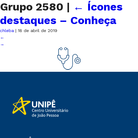
Grupo 2580
|
←
Ícones
destaques – Conheça
chleba
|
18 de abril de 2019
←
→