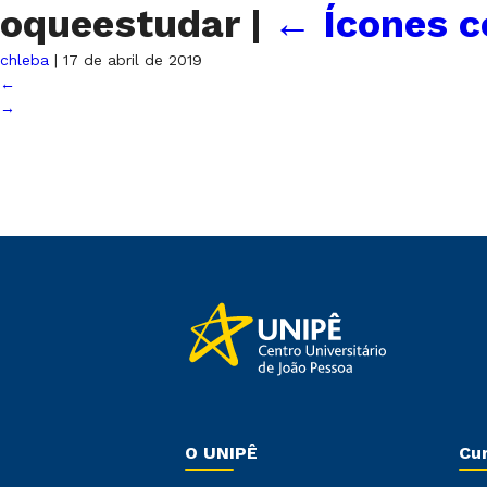
oqueestudar
|
←
Ícones c
chleba
|
17 de abril de 2019
←
→
O UNIPÊ
Cu