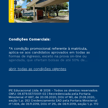
João Pessoa
Condições Comerciais:
*A condição promocional referente à matrícula,
aplica-se aos candidatos aprovados em todas as
formas de ingresso, exceto na prova on-line ou
agendada, que ofertam bolsas de até 50% de
desconto, ambos ingressantes no semestre vigente,
que ainda não tenham efetivado e/ou não tenham
abrir todas as condições vigentes
cancelado ou trancado sua matrícula em uma das
Instituições da Cruzeiro do Sul Educacional, no
período de um ano. Tais condições não se aplicam
aos cursos de Medicina, e também para matriculados
via FIES, Prouni e outros programas governamentais, e
IPE Educacional Ltda. © 2026 - Todos os direitos reservados.
não se acumula com nenhuma outra campanha
CNPJ: 08.679.557/0001-02 | Recredenciada pela Portaria
ofertada pela Instituição.
Ministerial nº 687, de 20.08.2020, DOU nº 161, de 21.08.2020,
seção 1, p. 252 Credenciamento EAD pela Portaria Ministerial
nº 1.934, de 05.11.2019, DOU nº 215, de 06.11.2019, seção 1, p. 170