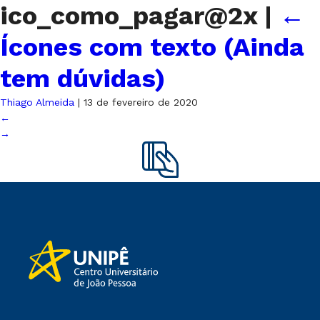
ico_como_pagar@2x
|
←
Ícones com texto (Ainda
tem dúvidas)
Thiago Almeida
|
13 de fevereiro de 2020
←
→