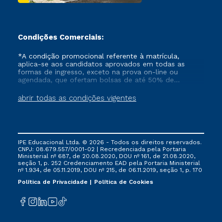
Condições Comerciais:
*A condição promocional referente à matrícula,
aplica-se aos candidatos aprovados em todas as
formas de ingresso, exceto na prova on-line ou
agendada, que ofertam bolsas de até 50% de
desconto, ambos ingressantes no semestre vigente,
que ainda não tenham efetivado e/ou não tenham
abrir todas as condições vigentes
cancelado ou trancado sua matrícula em uma das
Instituições da Cruzeiro do Sul Educacional, no
período de um ano. Tais condições não se aplicam
aos cursos de Medicina, e também para matriculados
via FIES, Prouni e outros programas governamentais, e
IPE Educacional Ltda. © 2026 - Todos os direitos reservados.
não se acumula com nenhuma outra campanha
CNPJ: 08.679.557/0001-02 | Recredenciada pela Portaria
ofertada pela Instituição.
Ministerial nº 687, de 20.08.2020, DOU nº 161, de 21.08.2020,
seção 1, p. 252 Credenciamento EAD pela Portaria Ministerial
nº 1.934, de 05.11.2019, DOU nº 215, de 06.11.2019, seção 1, p. 170
Política de Privacidade
Política de Cookies