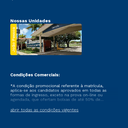
Nossas Unidades
João Pessoa
Condições Comerciais:
*A condição promocional referente à matrícula,
aplica-se aos candidatos aprovados em todas as
formas de ingresso, exceto na prova on-line ou
agendada, que ofertam bolsas de até 50% de
desconto, ambos ingressantes no semestre vigente,
que ainda não tenham efetivado e/ou não tenham
abrir todas as condições vigentes
cancelado ou trancado sua matrícula em uma das
Instituições da Cruzeiro do Sul Educacional, no
período de um ano. Tais condições não se aplicam
aos cursos de Medicina, e também para matriculados