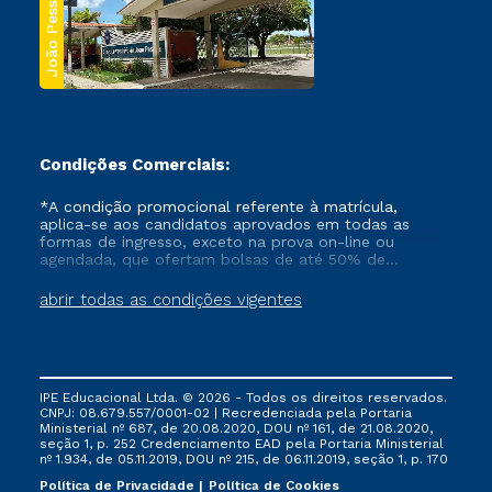
João Pessoa
Condições Comerciais:
*A condição promocional referente à matrícula,
aplica-se aos candidatos aprovados em todas as
formas de ingresso, exceto na prova on-line ou
agendada, que ofertam bolsas de até 50% de
desconto, ambos ingressantes no semestre vigente,
que ainda não tenham efetivado e/ou não tenham
abrir todas as condições vigentes
cancelado ou trancado sua matrícula em uma das
Instituições da Cruzeiro do Sul Educacional, no
período de um ano. Tais condições não se aplicam
aos cursos de Medicina, e também para matriculados
via FIES, Prouni e outros programas governamentais, e
IPE Educacional Ltda. © 2026 - Todos os direitos reservados.
não se acumula com nenhuma outra campanha
CNPJ: 08.679.557/0001-02 | Recredenciada pela Portaria
ofertada pela Instituição.
Ministerial nº 687, de 20.08.2020, DOU nº 161, de 21.08.2020,
seção 1, p. 252 Credenciamento EAD pela Portaria Ministerial
nº 1.934, de 05.11.2019, DOU nº 215, de 06.11.2019, seção 1, p. 170
Política de Privacidade
Política de Cookies