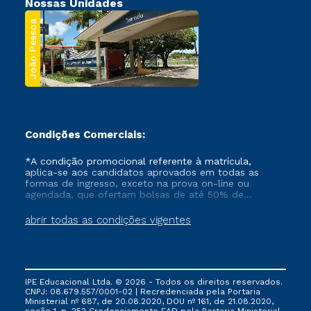
Nossas Unidades
João Pessoa
Condições Comerciais:
*A condição promocional referente à matrícula,
aplica-se aos candidatos aprovados em todas as
formas de ingresso, exceto na prova on-line ou
agendada, que ofertam bolsas de até 50% de
desconto, ambos ingressantes no semestre vigente,
que ainda não tenham efetivado e/ou não tenham
abrir todas as condições vigentes
cancelado ou trancado sua matrícula em uma das
Instituições da Cruzeiro do Sul Educacional, no
período de um ano. Tais condições não se aplicam
aos cursos de Medicina, e também para matriculados
via FIES, Prouni e outros programas governamentais, e
IPE Educacional Ltda. © 2026 - Todos os direitos reservados.
não se acumula com nenhuma outra campanha
CNPJ: 08.679.557/0001-02 | Recredenciada pela Portaria
ofertada pela Instituição.
Ministerial nº 687, de 20.08.2020, DOU nº 161, de 21.08.2020,