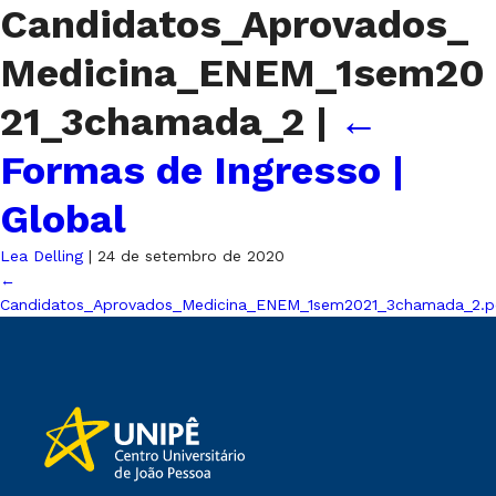
Candidatos_Aprovados_
Medicina_ENEM_1sem20
21_3chamada_2
|
←
Formas de Ingresso |
Global
Lea Delling
|
24 de setembro de 2020
←
Candidatos_Aprovados_Medicina_ENEM_1sem2021_3chamada_2.p