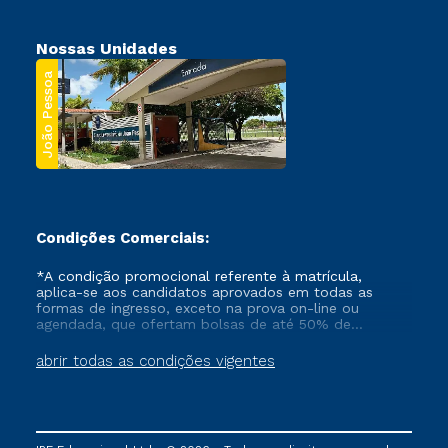
Nossas Unidades
João Pessoa
Condições Comerciais:
*A condição promocional referente à matrícula,
aplica-se aos candidatos aprovados em todas as
formas de ingresso, exceto na prova on-line ou
agendada, que ofertam bolsas de até 50% de
desconto, ambos ingressantes no semestre vigente,
que ainda não tenham efetivado e/ou não tenham
abrir todas as condições vigentes
cancelado ou trancado sua matrícula em uma das
Instituições da Cruzeiro do Sul Educacional, no
período de um ano. Tais condições não se aplicam
aos cursos de Medicina, e também para matriculados
via FIES, Prouni e outros programas governamentais, e