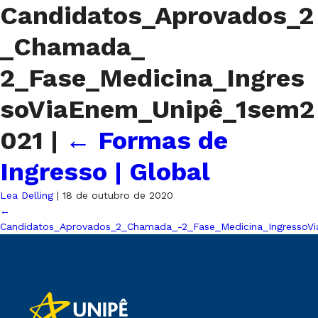
Candidatos_Aprovados_2
_Chamada_
2_Fase_Medicina_Ingres
soViaEnem_Unipê_1sem2
021
|
←
Formas de
Ingresso | Global
Lea Delling
|
18 de outubro de 2020
←
Candidatos_Aprovados_2_Chamada_-2_Fase_Medicina_IngressoV