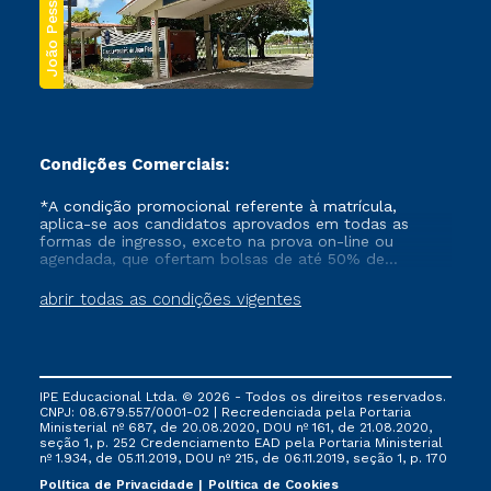
João Pessoa
Condições Comerciais:
*A condição promocional referente à matrícula,
aplica-se aos candidatos aprovados em todas as
formas de ingresso, exceto na prova on-line ou
agendada, que ofertam bolsas de até 50% de
desconto, ambos ingressantes no semestre vigente,
que ainda não tenham efetivado e/ou não tenham
abrir todas as condições vigentes
cancelado ou trancado sua matrícula em uma das
Instituições da Cruzeiro do Sul Educacional, no
período de um ano. Tais condições não se aplicam
aos cursos de Medicina, e também para matriculados
via FIES, Prouni e outros programas governamentais, e
IPE Educacional Ltda. © 2026 - Todos os direitos reservados.
não se acumula com nenhuma outra campanha
CNPJ: 08.679.557/0001-02 | Recredenciada pela Portaria
ofertada pela Instituição.
Ministerial nº 687, de 20.08.2020, DOU nº 161, de 21.08.2020,
seção 1, p. 252 Credenciamento EAD pela Portaria Ministerial
nº 1.934, de 05.11.2019, DOU nº 215, de 06.11.2019, seção 1, p. 170
Política de Privacidade
Política de Cookies