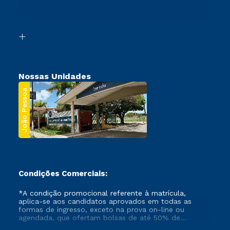
Canais de Atendimento
Retorne ao Curso
Acessibilidade
Transferência
Biblioteca
Segunda Graduação
Nossas Unidades
João Pessoa
Condições Comerciais:
*A condição promocional referente à matrícula,
aplica-se aos candidatos aprovados em todas as
formas de ingresso, exceto na prova on-line ou
agendada, que ofertam bolsas de até 50% de
desconto, ambos ingressantes no semestre vigente,