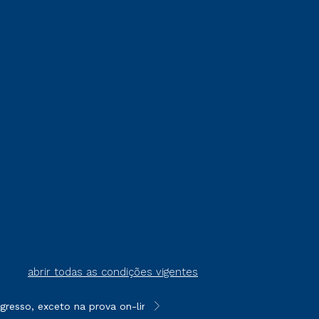
abrir todas as condições vigentes
resso, exceto na prova on-line ou agendada, que ofertam bolsas 
**Semipresencial é um formato do E