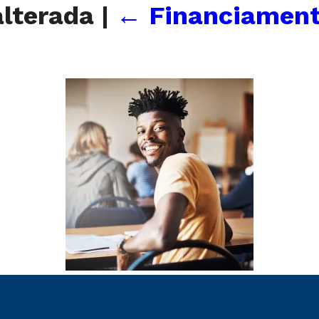
alterada
|
←
Financiament