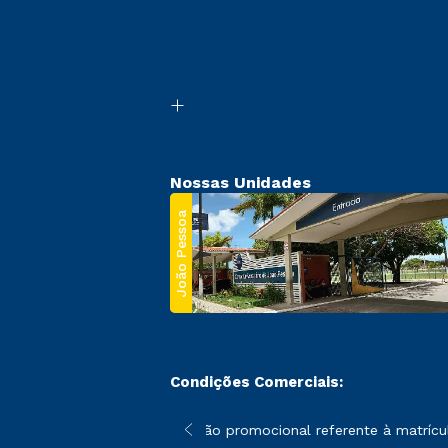
Nossas Unidades
João Pessoa
Condições Comerciais:
 poderão sofrer alterações nos períodos de rematrícula conforme
*A condição promocional referente à matrícula