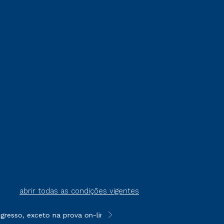
abrir todas as condições vigentes
resso, exceto na prova on-line ou agendada, que ofertam bolsas
**Semipresencial é um formato do E