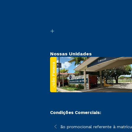
Nossas Unidades
João Pessoa
Condições Comerciais:
 poderão sofrer alterações nos períodos de rematrícula conforme
*A condição promocional referente à matrícula