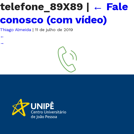
telefone_89X89
|
←
Fale
conosco (com vídeo)
Thiago Almeida
|
11 de julho de 2019
←
→