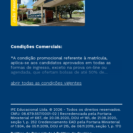
João Pessoa
Condições Comerciais:
*A condição promocional referente à matrícula,
aplica-se aos candidatos aprovados em todas as
formas de ingresso, exceto na prova on-line ou
agendada, que ofertam bolsas de até 50% de
desconto, ambos ingressantes no semestre vigente,
que ainda não tenham efetivado e/ou não tenham
abrir todas as condições vigentes
cancelado ou trancado sua matrícula em uma das
Instituições da Cruzeiro do Sul Educacional, no
período de um ano. Tais condições não se aplicam
aos cursos de Medicina, e também para matriculados
via FIES, Prouni e outros programas governamentais, e
IPE Educacional Ltda. © 2026 - Todos os direitos reservados.
não se acumula com nenhuma outra campanha
CNPJ: 08.679.557/0001-02 | Recredenciada pela Portaria
ofertada pela Instituição.
Ministerial nº 687, de 20.08.2020, DOU nº 161, de 21.08.2020,
seção 1, p. 252 Credenciamento EAD pela Portaria Ministerial
nº 1.934, de 05.11.2019, DOU nº 215, de 06.11.2019, seção 1, p. 170