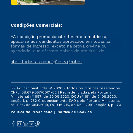
Condições Comerciais:
*A condição promocional referente à matrícula,
aplica-se aos candidatos aprovados em todas as
formas de ingresso, exceto na prova on-line ou
agendada, que ofertam bolsas de até 50% de
desconto, ambos ingressantes no semestre vigente,
que ainda não tenham efetivado e/ou não tenham
abrir todas as condições vigentes
cancelado ou trancado sua matrícula em uma das
Instituições da Cruzeiro do Sul Educacional, no
período de um ano. Tais condições não se aplicam
aos cursos de Medicina, e também para matriculados
via FIES, Prouni e outros programas governamentais, e
IPE Educacional Ltda. © 2026 - Todos os direitos reservados.
não se acumula com nenhuma outra campanha
CNPJ: 08.679.557/0001-02 | Recredenciada pela Portaria
ofertada pela Instituição.
Ministerial nº 687, de 20.08.2020, DOU nº 161, de 21.08.2020,
seção 1, p. 252 Credenciamento EAD pela Portaria Ministerial
nº 1.934, de 05.11.2019, DOU nº 215, de 06.11.2019, seção 1, p. 170
Política de Privacidade
Política de Cookies