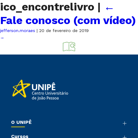
ico_encontrelivro
|
←
Fale conosco (com vídeo)
jefferson.moraes
|
20 de fevereiro de 2019
→
O UNIPÊ
Nossa História
Cursos