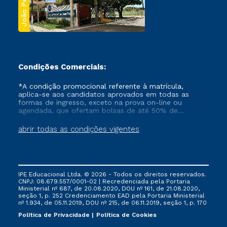
João Pessoa
Condições Comerciais:
*A condição promocional referente à matrícula,
aplica-se aos candidatos aprovados em todas as
formas de ingresso, exceto na prova on-line ou
agendada, que ofertam bolsas de até 50% de
desconto, ambos ingressantes no semestre vigente,
que ainda não tenham efetivado e/ou não tenham
abrir todas as condições vigentes
cancelado ou trancado sua matrícula em uma das
Instituições da Cruzeiro do Sul Educacional, no
período de um ano. Tais condições não se aplicam
aos cursos de Medicina, e também para matriculados
via FIES, Prouni e outros programas governamentais, e
IPE Educacional Ltda. © 2026 - Todos os direitos reservados.
não se acumula com nenhuma outra campanha
CNPJ: 08.679.557/0001-02 | Recredenciada pela Portaria
ofertada pela Instituição.
Ministerial nº 687, de 20.08.2020, DOU nº 161, de 21.08.2020,
seção 1, p. 252 Credenciamento EAD pela Portaria Ministerial
nº 1.934, de 05.11.2019, DOU nº 215, de 06.11.2019, seção 1, p. 170
Política de Privacidade
Política de Cookies