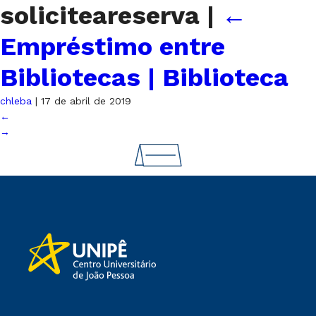
soliciteareserva
|
←
Empréstimo entre
Bibliotecas | Biblioteca
chleba
|
17 de abril de 2019
←
→