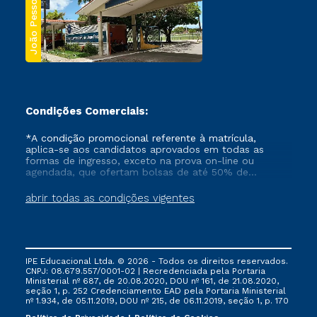
João Pessoa
Condições Comerciais:
*A condição promocional referente à matrícula,
aplica-se aos candidatos aprovados em todas as
formas de ingresso, exceto na prova on-line ou
agendada, que ofertam bolsas de até 50% de
desconto, ambos ingressantes no semestre vigente,
que ainda não tenham efetivado e/ou não tenham
abrir todas as condições vigentes
cancelado ou trancado sua matrícula em uma das
Instituições da Cruzeiro do Sul Educacional, no
período de um ano. Tais condições não se aplicam
aos cursos de Medicina, e também para matriculados
via FIES, Prouni e outros programas governamentais, e
IPE Educacional Ltda. © 2026 - Todos os direitos reservados.
não se acumula com nenhuma outra campanha
CNPJ: 08.679.557/0001-02 | Recredenciada pela Portaria
ofertada pela Instituição.
Ministerial nº 687, de 20.08.2020, DOU nº 161, de 21.08.2020,
seção 1, p. 252 Credenciamento EAD pela Portaria Ministerial
nº 1.934, de 05.11.2019, DOU nº 215, de 06.11.2019, seção 1, p. 170