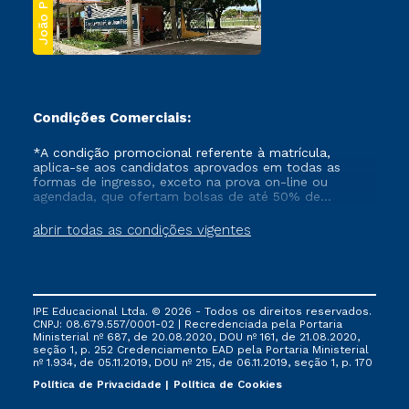
João Pessoa
Condições Comerciais:
*A condição promocional referente à matrícula,
aplica-se aos candidatos aprovados em todas as
formas de ingresso, exceto na prova on-line ou
agendada, que ofertam bolsas de até 50% de
desconto, ambos ingressantes no semestre vigente,
que ainda não tenham efetivado e/ou não tenham
abrir todas as condições vigentes
cancelado ou trancado sua matrícula em uma das
Instituições da Cruzeiro do Sul Educacional, no
período de um ano. Tais condições não se aplicam
aos cursos de Medicina, e também para matriculados
via FIES, Prouni e outros programas governamentais, e
IPE Educacional Ltda. © 2026 - Todos os direitos reservados.
não se acumula com nenhuma outra campanha
CNPJ: 08.679.557/0001-02 | Recredenciada pela Portaria
ofertada pela Instituição.
Ministerial nº 687, de 20.08.2020, DOU nº 161, de 21.08.2020,
seção 1, p. 252 Credenciamento EAD pela Portaria Ministerial
nº 1.934, de 05.11.2019, DOU nº 215, de 06.11.2019, seção 1, p. 170
Política de Privacidade
Política de Cookies