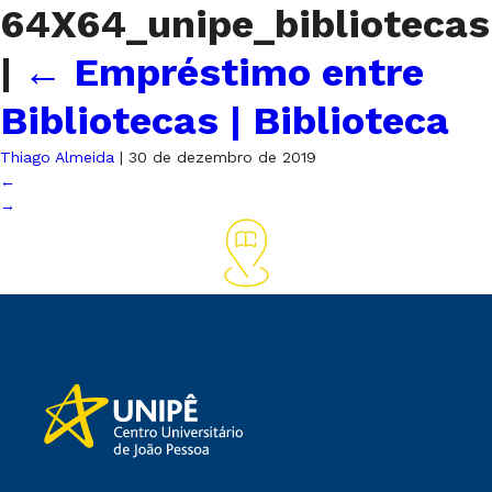
64X64_unipe_bibliotecas
|
←
Empréstimo entre
Bibliotecas | Biblioteca
Thiago Almeida
|
30 de dezembro de 2019
←
→