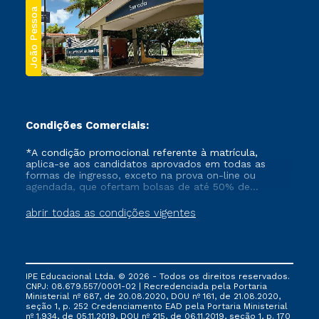
João Pessoa
Condições Comerciais:
*A condição promocional referente à matrícula,
aplica-se aos candidatos aprovados em todas as
formas de ingresso, exceto na prova on-line ou
agendada, que ofertam bolsas de até 50% de
desconto, ambos ingressantes no semestre vigente,
que ainda não tenham efetivado e/ou não tenham
abrir todas as condições vigentes
cancelado ou trancado sua matrícula em uma das
Instituições da Cruzeiro do Sul Educacional, no
período de um ano. Tais condições não se aplicam
aos cursos de Medicina, e também para matriculados
via FIES, Prouni e outros programas governamentais, e
IPE Educacional Ltda. © 2026 - Todos os direitos reservados.
não se acumula com nenhuma outra campanha
CNPJ: 08.679.557/0001-02 | Recredenciada pela Portaria
ofertada pela Instituição.
Ministerial nº 687, de 20.08.2020, DOU nº 161, de 21.08.2020,
seção 1, p. 252 Credenciamento EAD pela Portaria Ministerial
nº 1.934, de 05.11.2019, DOU nº 215, de 06.11.2019, seção 1, p. 170