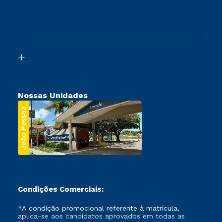
Cursos Profissionalizantes
Sou Ex-Aluno
Ingresso via Enem
Canais de Atendimento
Retorne ao Curso
Acessibilidade
Transferência
Biblioteca
Segunda Graduação
Nossas Unidades
João Pessoa
Condições Comerciais:
*A condição promocional referente à matrícula,
aplica-se aos candidatos aprovados em todas as