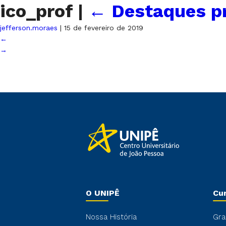
ico_prof
|
←
Destaques pr
jefferson.moraes
|
15 de fevereiro de 2019
←
→
O UNIPÊ
Cu
Nossa História
Gra