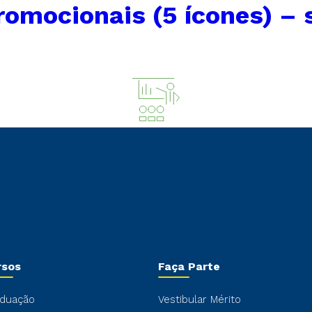
omocionais (5 ícones) – 
rsos
Faça Parte
duação
Vestibular Mérito