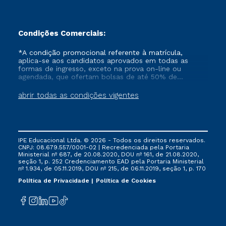
Condições Comerciais:
*A condição promocional referente à matrícula,
aplica-se aos candidatos aprovados em todas as
formas de ingresso, exceto na prova on-line ou
agendada, que ofertam bolsas de até 50% de
desconto, ambos ingressantes no semestre vigente,
que ainda não tenham efetivado e/ou não tenham
abrir todas as condições vigentes
cancelado ou trancado sua matrícula em uma das
Instituições da Cruzeiro do Sul Educacional, no
período de um ano. Tais condições não se aplicam
aos cursos de Medicina, e também para matriculados
via FIES, Prouni e outros programas governamentais, e
IPE Educacional Ltda. © 2026 - Todos os direitos reservados.
não se acumula com nenhuma outra campanha
CNPJ: 08.679.557/0001-02 | Recredenciada pela Portaria
ofertada pela Instituição.
Ministerial nº 687, de 20.08.2020, DOU nº 161, de 21.08.2020,
seção 1, p. 252 Credenciamento EAD pela Portaria Ministerial
nº 1.934, de 05.11.2019, DOU nº 215, de 06.11.2019, seção 1, p. 170
Política de Privacidade
Política de Cookies