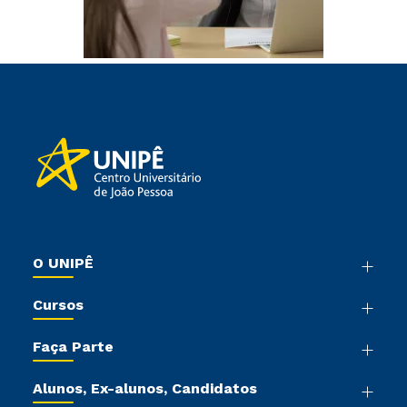
O UNIPÊ
Nossa História
Cursos
Sala de Imprensa
Graduação
Trabalhe Conosco
Faça Parte
Pós-graduação
Sou Colaborador
Vestibular Mérito
Cursos de Medicina
Tour Presencial
Alunos, Ex-alunos, Candidatos
Vestibular Múltipla Escolha
Cursos Livres