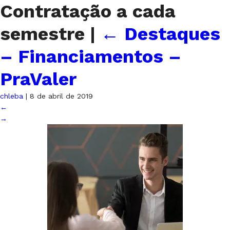
Contratação a cada
semestre
|
←
Destaques
– Financiamentos –
PraValer
chleba
|
8 de abril de 2019
←
→