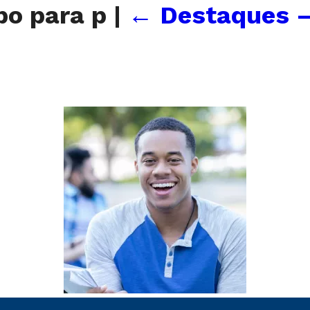
po para p
|
←
Destaques –