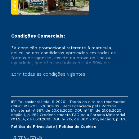
Condições Comerciais:
*A condição promocional referente à matrícula,
aplica-se aos candidatos aprovados em todas as
formas de ingresso, exceto na prova on-line ou
agendada, que ofertam bolsas de até 50% de
desconto, ambos ingressantes no semestre vigente,
que ainda não tenham efetivado e/ou não tenham
abrir todas as condições vigentes
cancelado ou trancado sua matrícula em uma das
Instituições da Cruzeiro do Sul Educacional, no
período de um ano. Tais condições não se aplicam
aos cursos de Medicina, e também para matriculados
via FIES, Prouni e outros programas governamentais, e
IPE Educacional Ltda. © 2026 - Todos os direitos reservados.
não se acumula com nenhuma outra campanha
CNPJ: 08.679.557/0001-02 | Recredenciada pela Portaria
ofertada pela Instituição.
Ministerial nº 687, de 20.08.2020, DOU nº 161, de 21.08.2020,
seção 1, p. 252 Credenciamento EAD pela Portaria Ministerial
nº 1.934, de 05.11.2019, DOU nº 215, de 06.11.2019, seção 1, p. 170
Política de Privacidade
Política de Cookies