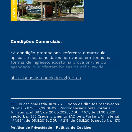
João Pessoa
Condições Comerciais:
*A condição promocional referente à matrícula,
aplica-se aos candidatos aprovados em todas as
formas de ingresso, exceto na prova on-line ou
agendada, que ofertam bolsas de até 50% de
desconto, ambos ingressantes no semestre vigente,
que ainda não tenham efetivado e/ou não tenham
abrir todas as condições vigentes
cancelado ou trancado sua matrícula em uma das
Instituições da Cruzeiro do Sul Educacional, no
período de um ano. Tais condições não se aplicam
aos cursos de Medicina, e também para matriculados
via FIES, Prouni e outros programas governamentais, e
IPE Educacional Ltda. © 2026 - Todos os direitos reservados.
não se acumula com nenhuma outra campanha
CNPJ: 08.679.557/0001-02 | Recredenciada pela Portaria
ofertada pela Instituição.
Ministerial nº 687, de 20.08.2020, DOU nº 161, de 21.08.2020,
seção 1, p. 252 Credenciamento EAD pela Portaria Ministerial
nº 1.934, de 05.11.2019, DOU nº 215, de 06.11.2019, seção 1, p. 170
Política de Privacidade
Política de Cookies