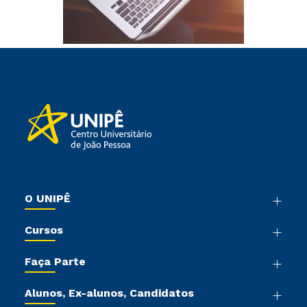
O UNIPÊ
Nossa História
Cursos
Sala de Imprensa
Graduação
Trabalhe Conosco
Faça Parte
Pós-graduação
Sou Colaborador
Vestibular Mérito
Cursos de Medicina
Tour Presencial
Alunos, Ex-alunos, Candidatos
Vestibular Múltipla Escolha
Cursos Livres