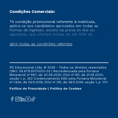
Condições Comerciais:
*A condição promocional referente à matrícula,
aplica-se aos candidatos aprovados em todas as
formas de ingresso, exceto na prova on-line ou
agendada, que ofertam bolsas de até 50% de
desconto, ambos ingressantes no semestre vigente,
que ainda não tenham efetivado e/ou não tenham
abrir todas as condições vigentes
cancelado ou trancado sua matrícula em uma das
Instituições da Cruzeiro do Sul Educacional, no
período de um ano. Tais condições não se aplicam
aos cursos de Medicina, e também para matriculados
via FIES, Prouni e outros programas governamentais, e
IPE Educacional Ltda. © 2026 - Todos os direitos reservados.
não se acumula com nenhuma outra campanha
CNPJ: 08.679.557/0001-02 | Recredenciada pela Portaria
ofertada pela Instituição.
Ministerial nº 687, de 20.08.2020, DOU nº 161, de 21.08.2020,
seção 1, p. 252 Credenciamento EAD pela Portaria Ministerial
nº 1.934, de 05.11.2019, DOU nº 215, de 06.11.2019, seção 1, p. 170
Política de Privacidade
Política de Cookies