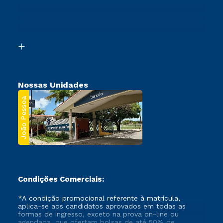
Ingresso via Enem
Canais de Atendimento
Retorne ao Curso
Acessibilidade
Transferência
Biblioteca
Segunda Graduação
Nossas Unidades
João Pessoa
Condições Comerciais:
*A condição promocional referente à matrícula,
aplica-se aos candidatos aprovados em todas as
formas de ingresso, exceto na prova on-line ou
agendada, que ofertam bolsas de até 50% de