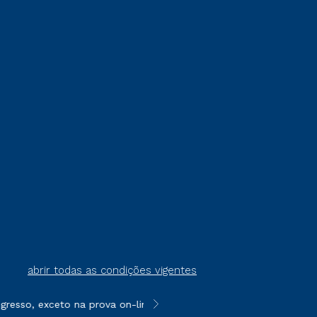
abrir todas as condições vigentes
resso, exceto na prova on-line ou agendada, que ofertam bolsas
**Semipresencial é um formato do E