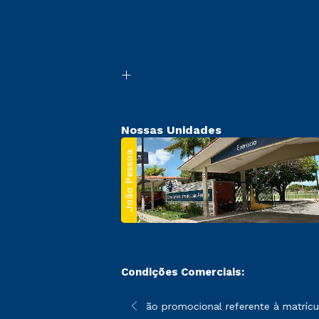
Nossas Unidades
João Pessoa
Condições Comerciais:
 poderão sofrer alterações nos períodos de rematrícula conforme
*A condição promocional referente à matrícula