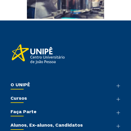
O UNIPÊ
Nossa História
Cursos
Sala de Imprensa
Graduação
Trabalhe Conosco
Faça Parte
Pós-graduação
Sou Colaborador
Vestibular Mérito
Cursos de Medicina
Tour Presencial
Alunos, Ex-alunos, Candidatos
Vestibular Múltipla Escolha
Cursos Livres