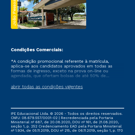
João Pessoa
Condições Comerciais:
*A condição promocional referente à matrícula,
aplica-se aos candidatos aprovados em todas as
formas de ingresso, exceto na prova on-line ou
agendada, que ofertam bolsas de até 50% de
desconto, ambos ingressantes no semestre vigente,
que ainda não tenham efetivado e/ou não tenham
abrir todas as condições vigentes
cancelado ou trancado sua matrícula em uma das
Instituições da Cruzeiro do Sul Educacional, no
período de um ano. Tais condições não se aplicam
aos cursos de Medicina, e também para matriculados
via FIES, Prouni e outros programas governamentais, e
IPE Educacional Ltda. © 2026 - Todos os direitos reservados.
não se acumula com nenhuma outra campanha
CNPJ: 08.679.557/0001-02 | Recredenciada pela Portaria
ofertada pela Instituição.
Ministerial nº 687, de 20.08.2020, DOU nº 161, de 21.08.2020,
seção 1, p. 252 Credenciamento EAD pela Portaria Ministerial
nº 1.934, de 05.11.2019, DOU nº 215, de 06.11.2019, seção 1, p. 170