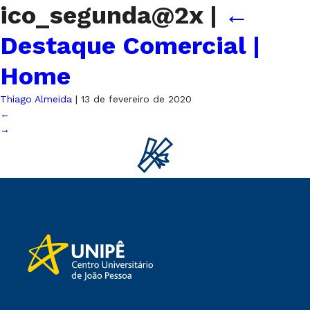
ico_segunda@2x
|
←
Destaque Comercial |
Home
Thiago Almeida
|
13 de fevereiro de 2020
←
→