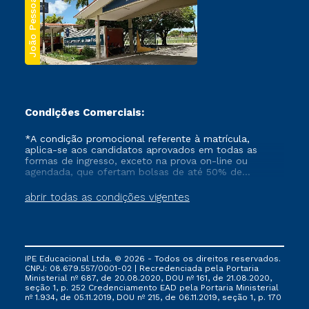
João Pessoa
Condições Comerciais:
*A condição promocional referente à matrícula,
aplica-se aos candidatos aprovados em todas as
formas de ingresso, exceto na prova on-line ou
agendada, que ofertam bolsas de até 50% de
desconto, ambos ingressantes no semestre vigente,
que ainda não tenham efetivado e/ou não tenham
abrir todas as condições vigentes
cancelado ou trancado sua matrícula em uma das
Instituições da Cruzeiro do Sul Educacional, no
período de um ano. Tais condições não se aplicam
aos cursos de Medicina, e também para matriculados
via FIES, Prouni e outros programas governamentais, e
IPE Educacional Ltda. © 2026 - Todos os direitos reservados.
não se acumula com nenhuma outra campanha
CNPJ: 08.679.557/0001-02 | Recredenciada pela Portaria
ofertada pela Instituição.
Ministerial nº 687, de 20.08.2020, DOU nº 161, de 21.08.2020,
seção 1, p. 252 Credenciamento EAD pela Portaria Ministerial
nº 1.934, de 05.11.2019, DOU nº 215, de 06.11.2019, seção 1, p. 170