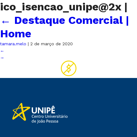
ico_isencao_unipe@2x
|
←
Destaque Comercial |
Home
tamara.melo
|
2 de março de 2020
←
→