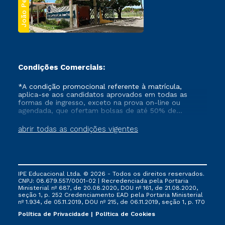
João Pessoa
Condições Comerciais:
*A condição promocional referente à matrícula,
aplica-se aos candidatos aprovados em todas as
formas de ingresso, exceto na prova on-line ou
agendada, que ofertam bolsas de até 50% de
desconto, ambos ingressantes no semestre vigente,
que ainda não tenham efetivado e/ou não tenham
abrir todas as condições vigentes
cancelado ou trancado sua matrícula em uma das
Instituições da Cruzeiro do Sul Educacional, no
período de um ano. Tais condições não se aplicam
aos cursos de Medicina, e também para matriculados
via FIES, Prouni e outros programas governamentais, e
IPE Educacional Ltda. © 2026 - Todos os direitos reservados.
não se acumula com nenhuma outra campanha
CNPJ: 08.679.557/0001-02 | Recredenciada pela Portaria
ofertada pela Instituição.
Ministerial nº 687, de 20.08.2020, DOU nº 161, de 21.08.2020,
seção 1, p. 252 Credenciamento EAD pela Portaria Ministerial
nº 1.934, de 05.11.2019, DOU nº 215, de 06.11.2019, seção 1, p. 170
Política de Privacidade
Política de Cookies