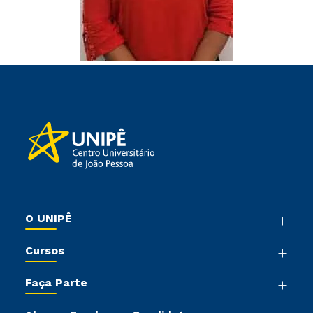
O UNIPÊ
Nossa História
Cursos
Sala de Imprensa
Graduação
Trabalhe Conosco
Faça Parte
Pós-graduação
Sou Colaborador
Vestibular Mérito
Cursos de Medicina