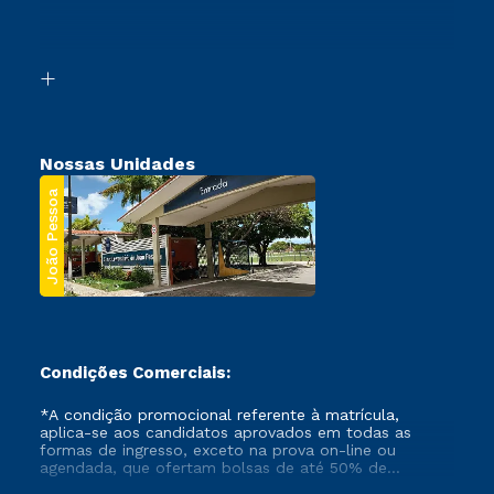
Canais de Atendimento
Retorne ao Curso
Acessibilidade
Transferência
Biblioteca
Segunda Graduação
Nossas Unidades
João Pessoa
Condições Comerciais:
*A condição promocional referente à matrícula,
aplica-se aos candidatos aprovados em todas as
formas de ingresso, exceto na prova on-line ou
agendada, que ofertam bolsas de até 50% de
desconto, ambos ingressantes no semestre vigente,