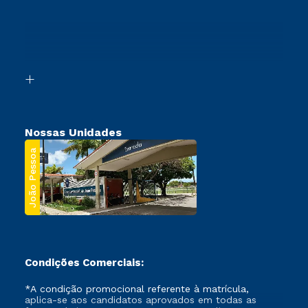
Cursos Profissionalizantes
Sou Ex-Aluno
Ingresso via Enem
Canais de Atendimento
Retorne ao Curso
Acessibilidade
Transferência
Biblioteca
Segunda Graduação
Nossas Unidades
João Pessoa
Condições Comerciais:
*A condição promocional referente à matrícula,
aplica-se aos candidatos aprovados em todas as