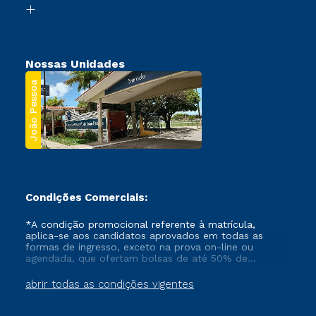
Segunda Graduação
Nossas Unidades
João Pessoa
Condições Comerciais:
*A condição promocional referente à matrícula,
aplica-se aos candidatos aprovados em todas as
formas de ingresso, exceto na prova on-line ou
agendada, que ofertam bolsas de até 50% de
desconto, ambos ingressantes no semestre vigente,
que ainda não tenham efetivado e/ou não tenham
abrir todas as condições vigentes
cancelado ou trancado sua matrícula em uma das
Instituições da Cruzeiro do Sul Educacional, no
período de um ano. Tais condições não se aplicam