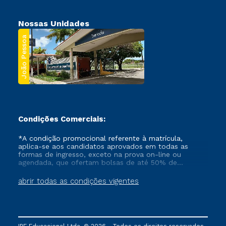
Nossas Unidades
João Pessoa
Condições Comerciais:
*A condição promocional referente à matrícula,
aplica-se aos candidatos aprovados em todas as
formas de ingresso, exceto na prova on-line ou
agendada, que ofertam bolsas de até 50% de
desconto, ambos ingressantes no semestre vigente,
que ainda não tenham efetivado e/ou não tenham
abrir todas as condições vigentes
cancelado ou trancado sua matrícula em uma das
Instituições da Cruzeiro do Sul Educacional, no
período de um ano. Tais condições não se aplicam
aos cursos de Medicina, e também para matriculados
via FIES, Prouni e outros programas governamentais, e