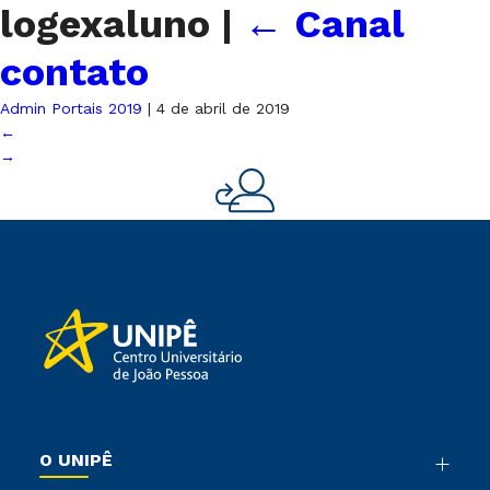
logexaluno
|
←
Canal
contato
Admin Portais 2019
|
4 de abril de 2019
←
→
O UNIPÊ
Nossa História