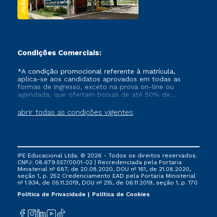
Condições Comerciais:
*A condição promocional referente à matrícula,
aplica-se aos candidatos aprovados em todas as
formas de ingresso, exceto na prova on-line ou
agendada, que ofertam bolsas de até 50% de
desconto, ambos ingressantes no semestre vigente,
que ainda não tenham efetivado e/ou não tenham
abrir todas as condições vigentes
cancelado ou trancado sua matrícula em uma das
Instituições da Cruzeiro do Sul Educacional, no
período de um ano. Tais condições não se aplicam
aos cursos de Medicina, e também para matriculados
via FIES, Prouni e outros programas governamentais, e
IPE Educacional Ltda. © 2026 - Todos os direitos reservados.
não se acumula com nenhuma outra campanha
CNPJ: 08.679.557/0001-02 | Recredenciada pela Portaria
ofertada pela Instituição.
Ministerial nº 687, de 20.08.2020, DOU nº 161, de 21.08.2020,
seção 1, p. 252 Credenciamento EAD pela Portaria Ministerial
nº 1.934, de 05.11.2019, DOU nº 215, de 06.11.2019, seção 1, p. 170
Política de Privacidade
Política de Cookies