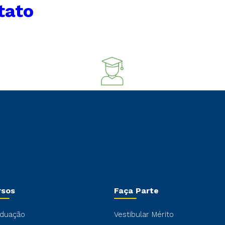
tato
rsos
Faça Parte
duação
Vestibular Mérito