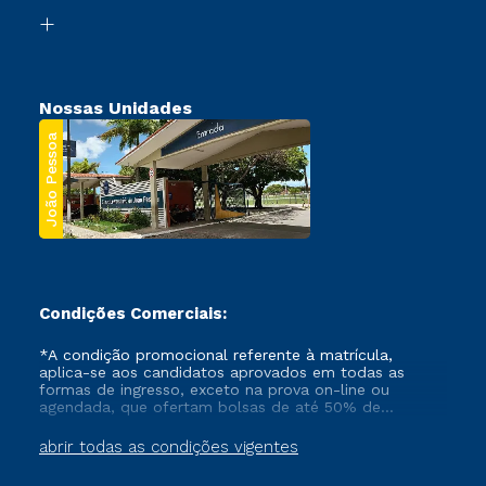
Biblioteca
Segunda Graduação
Nossas Unidades
João Pessoa
Condições Comerciais:
*A condição promocional referente à matrícula,
aplica-se aos candidatos aprovados em todas as
formas de ingresso, exceto na prova on-line ou
agendada, que ofertam bolsas de até 50% de
desconto, ambos ingressantes no semestre vigente,
que ainda não tenham efetivado e/ou não tenham
abrir todas as condições vigentes
cancelado ou trancado sua matrícula em uma das
Instituições da Cruzeiro do Sul Educacional, no